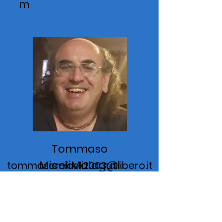
m
Tommaso
MiceliMalaguti
tommasomiceli2003@libero.it